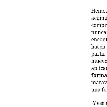
Hemos
acumu
compr
nunca 
encont
hacen 
partir
mueve
aplic
forma
maravi
una fo
Y ese 