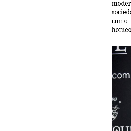
moder
socied
como 
homeop