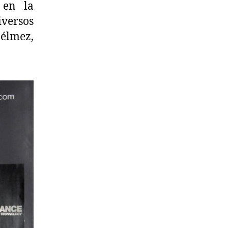
 en la
iversos
élmez,