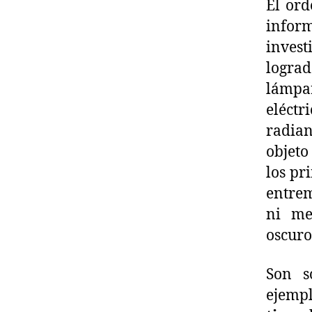
El ord
inform
invest
lograd
lámpa
eléctr
radian
objet
los pr
entrem
ni me
oscuro
Son s
ejemp