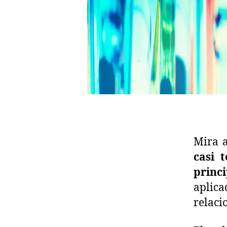
Mira a
casi 
princi
apli
relaci