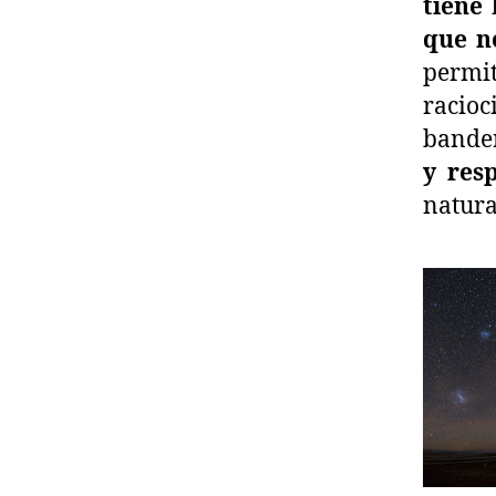
tiene 
que n
permi
racioc
bander
y res
natura