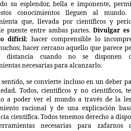
do su esplendor, bella e imponente, perm
stos conocimientos lleguen al mundo.
ienta que, llevada por científicos y perio
de puente entre ambas partes.
Divulgar es
lo difícil
; hacer comprensible lo incompre
uchos; hacer cercano aquello que parece p
 distancia cuando no se disponen 
ientas necesarias para alcanzarlo.
 sentido, se convierte incluso en un deber p
iedad. Todos, científicos y no científicos, 
o a poder ver el mundo a través de la le
miento racional y de una explicación bas
cia científica. Todos tenemos derecho a disp
erramientas necesarias para zafarnos 