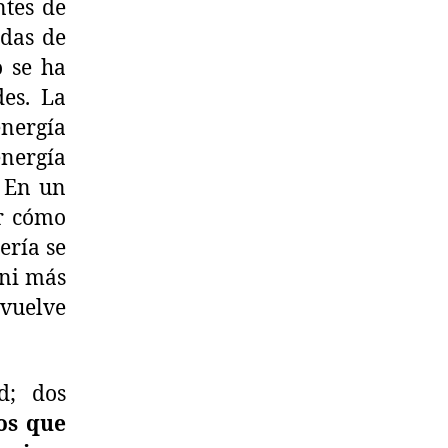
ntes de
adas de
o se ha
des. La
nergía
energía
. En un
r cómo
ería se
 ni más
vuelve
d; dos
cos que