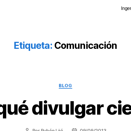
Inge
Etiqueta:
Comunicación
BLOG
qué divulgar ci
Por
Rubén Lijó
09/09/2013