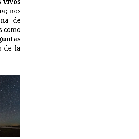
s vivos
na; nos
ana de
as como
guntas
s de la