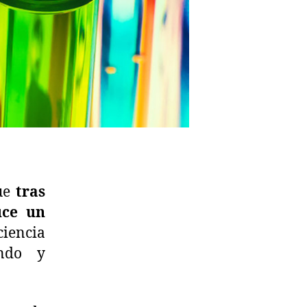
que
tras
uce un
ciencia
ndo y