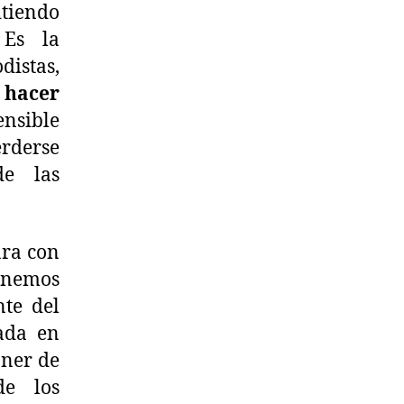
itiendo
 Es la
distas,
 hacer
nsible
erderse
de las
ara con
tenemos
nte del
ada en
oner de
de los