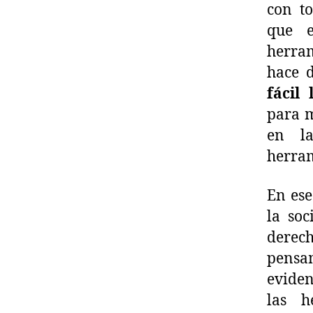
con to
que e
herram
hace 
fácil 
para m
en la
herram
En ese
la soc
derech
pensa
eviden
las h