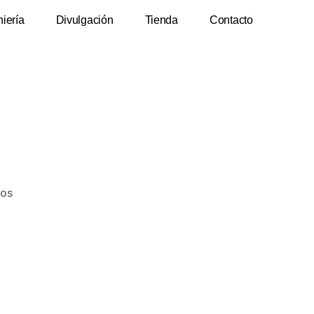
niería
Divulgación
Tienda
Contacto
)
ios