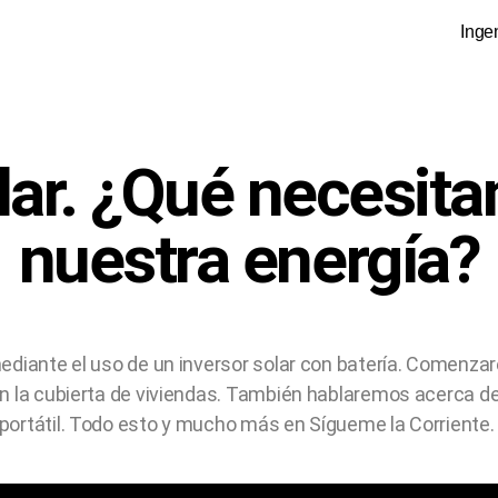
Inge
r. ¿Qué necesita
nuestra energía?
ediante el uso de un inversor solar con batería. Comenza
n la cubierta de viviendas. También hablaremos acerca d
ortátil. Todo esto y mucho más en Sígueme la Corriente.